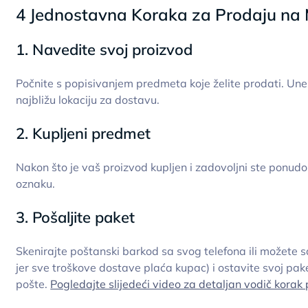
4 Jednostavna Koraka za Prodaju na 
1. Navedite svoj proizvod
Počnite s popisivanjem predmeta koje želite prodati. Une
najbližu lokaciju za dostavu.
2. Kupljeni predmet
Nakon što je vaš proizvod kupljen i zadovoljni ste ponu
oznaku.
3. Pošaljite paket
Skenirajte poštanski barkod sa svog telefona ili možete 
jer sve troškove dostave plaća kupac) i ostavite svoj p
pošte.
Pogledajte slijedeći video za detaljan vodič korak 