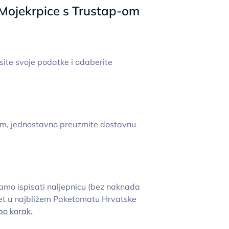
Mojekrpice s Trustap-om
site svoje podatke i odaberite
dom, jednostavno preuzmite dostavnu
samo ispisati naljepnicu (bez naknada
aket u najbližem Paketomatu Hrvatske
po korak.