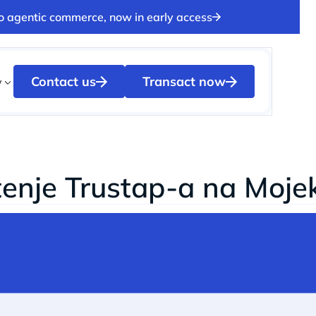
to agentic commerce, now in early access
Contact us
Transact now
y
tenje Trustap-a na Moje