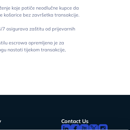
uženje koje potiče neodlučne kupce da
je košarice bez završetka transakcije.
/7 osigurava zaštitu od prijevarnih
stilu escrowa opremljena je za
gu nastati tijekom transakcije,
y
Contact Us