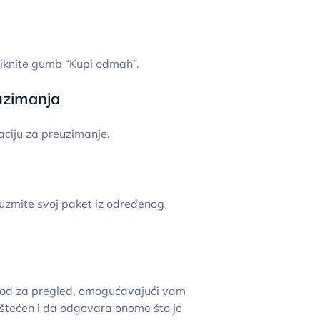
 kliknite gumb “Kupi odmah”.
euzimanja
aciju za preuzimanje.
uzmite svoj paket iz određenog
riod za pregled, omogućavajući vam
oštećen i da odgovara onome što je