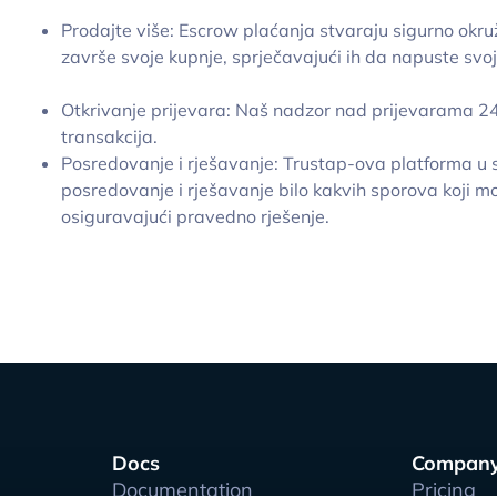
Prodajte više: Escrow plaćanja stvaraju sigurno okr
završe svoje kupnje, sprječavajući ih da napuste svo
Otkrivanje prijevara: Naš nadzor nad prijevarama 24
transakcija.
Posredovanje i rješavanje: Trustap-ova platforma u 
posredovanje i rješavanje bilo kakvih sporova koji mo
osiguravajući pravedno rješenje.
Docs
Compan
Documentation
Pricing