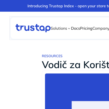
Introducing Trustap Index - open your store 
Solutions
Docs
Pricing
Compan
RESOURCES
Vodič za Koriš