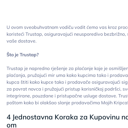
U ovom sveobuhvatnom vodiču vodit ćemo vas kroz proce
koristeći Trustap, osiguravajući neusporedivo bezbrižno, 
vaše dostave.
Što je Trustap?
Trustap je napredno rješenje za plaćanje koje je osmišlje
plaćanja, pružajući mir uma kako kupcima tako i prodav
kupca štiti kako kupce tako i prodavače osiguravajući si
za povrat novca i pružajući pristup korisničkoj podršci, s
integrirane, pouzdane i pristupačne usluge dostave. Tru
poštom kako bi olakšao slanje prodavačima Mojih Kripca
4 Jednostavna Koraka za Kupovinu na
om