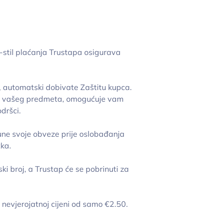
-stil plaćanja Trustapa osigurava
, automatski dobivate Zaštitu kupca.
itka vašeg predmeta, omogućuje vam
dršci.
une svoje obveze prije oslobađanja
tka.
i broj, a Trustap će se pobrinuti za
o nevjerojatnoj cijeni od samo €2.50.