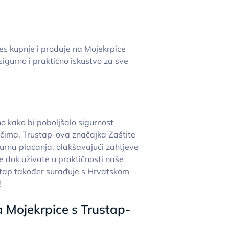
s kupnje i prodaje na Mojekrpice
sigurno i praktično iskustvo za sve
no kako bi poboljšalo sigurnost
ačima. Trustap-ova značajka Zaštite
gurna plaćanja, olakšavajući zahtjeve
ve dok uživate u praktičnosti naše
stap također surađuje s Hrvatskom
!
 Mojekrpice s Trustap-